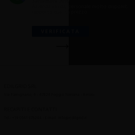
Settembre 2019
Azienda valida, personale molto disponibile,
rapporto qualità prezzo
VERIFICATA
EDILGRID SRL
Via Famignano, 4 - 47824
Poggio Torriana - Rimini
RECAPITI E CONTATTI
Tel.:
+39 0541 675244
- E-mail:
info@edilgrid.it