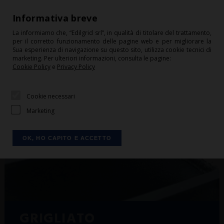
+39 0541 675244
Informativa breve
info@edilgrid.it
La informiamo che, “Edilgrid srl”, in qualità di titolare del trattamento,
per il corretto funzionamento delle pagine web e per migliorare la
HOME
Sua esperienza di navigazione su questo sito, utilizza cookie tecnici di
marketing. Per ulteriori informazioni, consulta le pagine:
CONDIZIONI DI VENDITA
Cookie Policy
e
Privacy Policy
CONTATTI
Cookie necessari
DOWNLOAD
Marketing
LOGIN
CARRELLO
OK, HO CAPITO E ACCETTO
SHOP
CHI SIAMO
SERVIZI
Grigliati, recinzioni e carpenteria
PRODOTTI
metallica: Edilgrid (Rimini)
GRIGLIATO