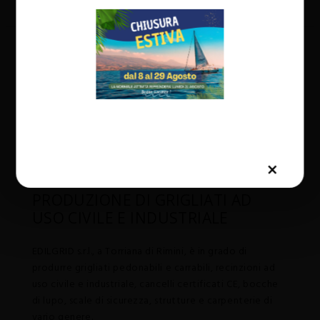
EDILGRID
PRODUZIONE DI GRIGLIATI AD
USO CIVILE E INDUSTRIALE
EDILGRID s.r.l., a Torriana di Rimini, è in grado di
produrre grigliati pedonabili e carrabili, recinzioni ad
uso civile e industriale, cancelli certificati CE, bocche
di lupo, scale di sicurezza, strutture e carpenterie di
vario genere.