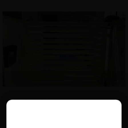
CANCELLO PEDONALE A MISURA CON
DOGHE
Luogo:
Rimini
Anno:
2026