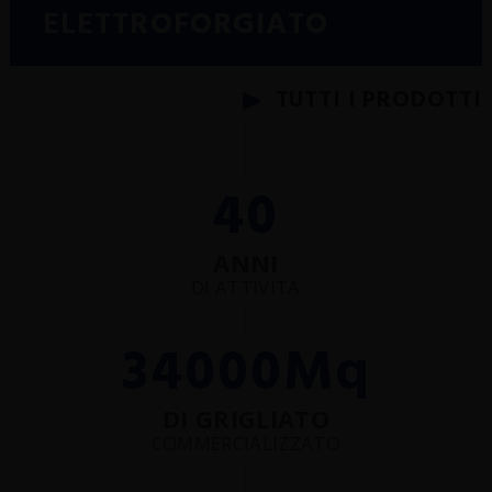
SCHEDE TECNICHE
ELETTROFORGIATO
REALIZZAZIONI
NEWS
TUTTI I PRODOTTI
CERTIFICAZIONI
40
ANNI
DI ATTIVITÀ
34000
Mq
DI GRIGLIATO
COMMERCIALIZZATO