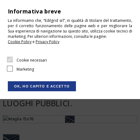
+39 0541 675244
Informativa breve
info@edilgrid.it
La informiamo che, “Edilgrid srl”, in qualità di titolare del trattamento,
per il corretto funzionamento delle pagine web e per migliorare la
HOME
Sua esperienza di navigazione su questo sito, utilizza cookie tecnici di
HOME
SCHEDE TECNICHE
marketing. Per ulteriori informazioni, consulta le pagine:
CONDIZIONI DI VENDITA
Cookie Policy
e
Privacy Policy
CONTATTI
MAGLIA 15X76
Cookie necessari
DOWNLOAD
Marketing
LOGIN
GRIGLIATO CON MAGLIA
CARRELLO
OK, HO CAPITO E ACCETTO
ANTITACCO 15X76, IDEALE PER
SHOP
LUOGHI PUBBLICI.
CHI SIAMO
SERVIZI
Maglia 15x76 by Edilgrid di
PRODOTTI
Poggio Torriana (Rimini)