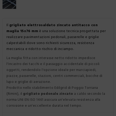
SCHEDE TECNICHE
REALIZZAZIONI
NEWS
Il
grigliato elettrosaldato zincato antitacco con
CERTIFICAZIONI
maglia 15x76 mm
è una soluzione tecnica progettata per
realizzare pavimentazioni pedonali, passerelle e griglie
calpestabili dove sono richiesti sicurezza, resistenza
meccanica e ridotto rischio di inciampo.
La maglia fitta con interasse netto ridotto impedisce
l'incastro dei tacchi e il passaggio accidentale di piccoli
oggetti, rendendolo l'opzione ideale per marciapiedi,
piazze, passerelle, stazioni, centri commerciali, bocche di
lupo e griglie di aerazione.
Prodotto nello stabilimento Edilgrid di Poggio Torriana
(Rimini), il
grigliato pedonale zincato
a caldo secondo la
norma UNI EN ISO 1461 assicura un'elevata resistenza alla
corrosione e un'eccellente durata nel tempo.