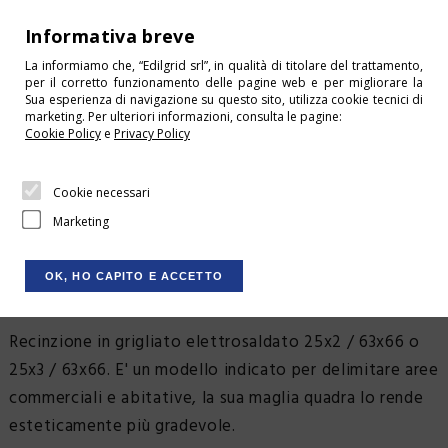
+39 0541 675244
Informativa breve
info@edilgrid.it
La informiamo che, “Edilgrid srl”, in qualità di titolare del trattamento,
per il corretto funzionamento delle pagine web e per migliorare la
HOME
Sua esperienza di navigazione su questo sito, utilizza cookie tecnici di
HOME
I NOSTRI PRODOTTI
RECINZIONI
marketing. Per ulteriori informazioni, consulta le pagine:
CONDIZIONI DI VENDITA
Cookie Policy
e
Privacy Policy
CONTATTI
RECINZIONI
Cookie necessari
DOWNLOAD
Marketing
RECINZIONE CLASSIC
LOGIN
APOLLO
CARRELLO
OK, HO CAPITO E ACCETTO
SHOP
Recinzione in grigliato elettrosaldato 25x2 / 63x66 o
CHI SIAMO
25x3 / 63x66. E' un modello indicato per delimitare aree
SERVIZI
commerciali e abitative, la sua maglia quadra lo rende
Recinzione Classic Apollo -
PRODOTTI
esteticamente più gradevole.
Edilgrid di Poggio Torriana
(Rimini)