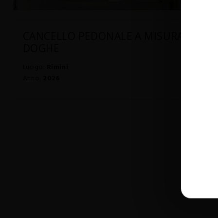
CANCELLO PEDONALE A MISURA CON
DOGHE
Luogo:
Rimini
Anno:
2026