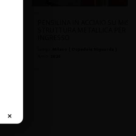
U
PENSILINA IN ACCIAIO SU MISU
STRUTTURA METALLICA PER
INGRESSO
Luogo:
Milano ( Ospedale Niguarda )
Anno:
2026