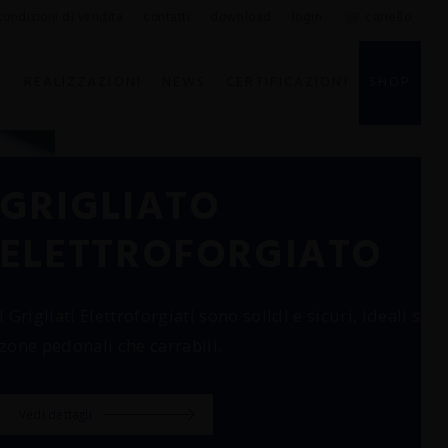
condizioni di vendita
contatti
download
login
carrello
E
REALIZZAZIONI
NEWS
CERTIFICAZIONI
SHOP
GRIGLIATO
ELETTROFORGIATO
I Grigliati Elettroforgiati sono solidi e sicuri, ideali sia 
zone pedonali che carrabili.
Vedi dettagli