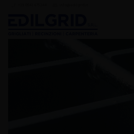
+39 0541 675244
info@edilgrid.it
Grigliati, recinzioni e carpenteria metallica: Edilgrid