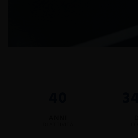
(Rimini)
40
3
ANNI
D
DI ATTIVITÀ
CO