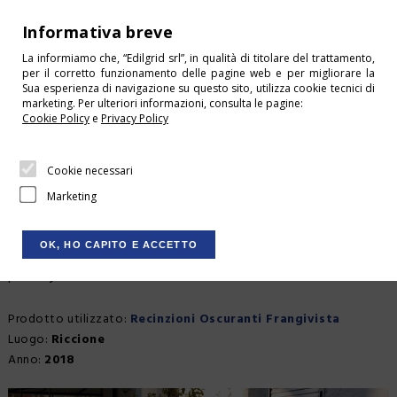
+39 0541 675244
Informativa breve
info@edilgrid.it
La informiamo che, “Edilgrid srl”, in qualità di titolare del trattamento,
per il corretto funzionamento delle pagine web e per migliorare la
HOME
Sua esperienza di navigazione su questo sito, utilizza cookie tecnici di
HOME
I LAVORI REALIZZATI
marketing. Per ulteriori informazioni, consulta le pagine:
CONDIZIONI DI VENDITA
Cookie Policy
e
Privacy Policy
CONTATTI
Cookie necessari
DOWNLOAD
RECINZIONE VENUS
Marketing
LOGIN
CARRELLO
Recinzione installata in un'abitazione per aumentare la
OK, HO CAPITO E ACCETTO
privacy.
SHOP
CHI SIAMO
Prodotto utilizzato:
Recinzioni Oscuranti Frangivista
Luogo:
Riccione
SERVIZI
Anno:
2018
Recinzione Venus a Riccione:
PRODOTTI
Recinzioni Oscuranti Frangivista
by Edilgrid