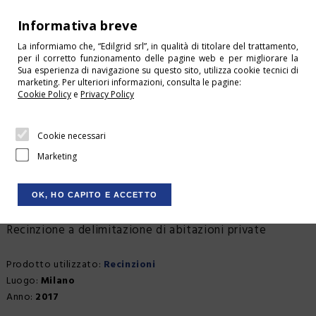
+39 0541 675244
Informativa breve
info@edilgrid.it
La informiamo che, “Edilgrid srl”, in qualità di titolare del trattamento,
per il corretto funzionamento delle pagine web e per migliorare la
HOME
Sua esperienza di navigazione su questo sito, utilizza cookie tecnici di
HOME
I LAVORI REALIZZATI
marketing. Per ulteriori informazioni, consulta le pagine:
CONDIZIONI DI VENDITA
Cookie Policy
e
Privacy Policy
CONTATTI
Cookie necessari
DOWNLOAD
RECINZIONE
Marketing
LOGIN
RESIDENZIALE CONICA
CARRELLO
OK, HO CAPITO E ACCETTO
SHOP
Recinzione a delimitazione di abitazioni private
CHI SIAMO
Prodotto utilizzato:
Recinzioni
SERVIZI
Luogo:
Milano
Recinzione residenziale Conica a
Anno:
2017
PRODOTTI
Milano: Recinzioni by Edilgrid