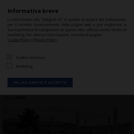
+39 0541 675244
Informativa breve
info@edilgrid.it
La informiamo che, “Edilgrid srl”, in qualità di titolare del trattamento,
per il corretto funzionamento delle pagine web e per migliorare la
HOME
Sua esperienza di navigazione su questo sito, utilizza cookie tecnici di
HOME
I LAVORI REALIZZATI
marketing. Per ulteriori informazioni, consulta le pagine:
CONDIZIONI DI VENDITA
Cookie Policy
e
Privacy Policy
CONTATTI
Cookie necessari
DOWNLOAD
RECINZIONE INDUSTRIALE
Marketing
LOGIN
CARRELLO
Prodotto utilizzato:
OK, HO CAPITO E ACCETTO
Cancelli in Ferro
Luogo:
SENIGALLIA
SHOP
Anno:
2014
CHI SIAMO
SERVIZI
RECINZIONE INDUSTRIALE a
PRODOTTI
SENIGALLIA: Cancelli in Ferro
by Edilgrid