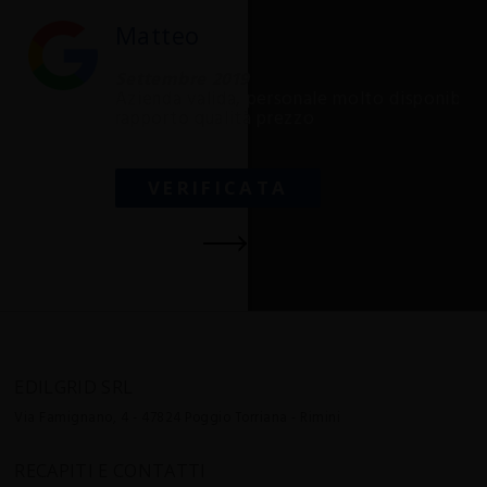
Matteo
Settembre 2019
Azienda valida, personale molto disponibile,
rapporto qualità prezzo
VERIFICATA
EDILGRID SRL
Via Famignano, 4 - 47824
Poggio Torriana - Rimini
RECAPITI E CONTATTI