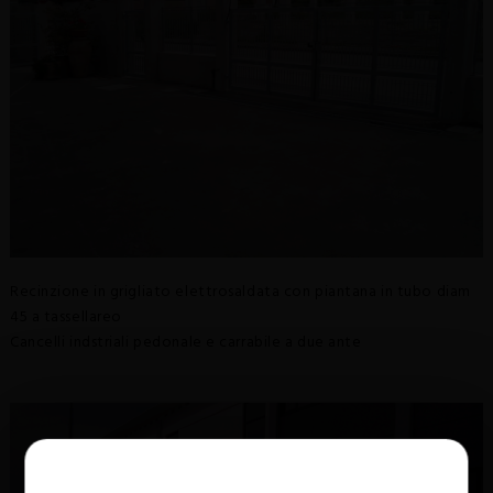
SCHEDE TECNICHE
REALIZZAZIONI
NEWS
CERTIFICAZIONI
Recinzione in grigliato elettrosaldata con piantana in tubo diam
45 a tassellareo
Cancelli indstriali pedonale e carrabile a due ante