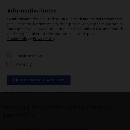
+39 0541 675244
Informativa breve
info@edilgrid.it
La informiamo che, “Edilgrid srl”, in qualità di titolare del trattamento,
per il corretto funzionamento delle pagine web e per migliorare la
HOME
Sua esperienza di navigazione su questo sito, utilizza cookie tecnici di
HOME
I LAVORI REALIZZATI
marketing. Per ulteriori informazioni, consulta le pagine:
CONDIZIONI DI VENDITA
Cookie Policy
e
Privacy Policy
CONTATTI
Cookie necessari
DOWNLOAD
INSTALLAZIONE
Marketing
LOGIN
PASSERELLA DI
CARRELLO
OK, HO CAPITO E ACCETTO
COLLEGAMENTO
SHOP
CHI SIAMO
Passerella di Collegamento tra Scala di Sicurezza e
SERVIZI
Ingresso Uffici.
Installazione Passerella di
PRODOTTI
Collegamento a Rimini:
Carpenteria Metallica by Edilgrid
Prodotto utilizzato:
Carpenteria Metallica