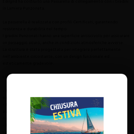
Edilgrid ha costruito una Passarella di collegamento con i Gradini
in Lamiera Punzonata.
La passerella è realizzata con profili Certificati, garantendo
resistenza e durabilità nel tempo.
I gradini Punzonati hanno una superficie antiscivolo per assicurare
un passaggio sicuro, anche in condizioni atmosferiche avverse.
La struttura è stata progettata per integrarsi perfettamente
nell'ambiente circostante, con un design funzionale ed
esteticamente gradevole.
I Vantaggi:
-
Solidità e Durabilità
, La Struttura è capace di resistere alle
sollecitazioni quotidiane
-
Sicurezza
.
I gradini antiscivolo e il corrimano integrato
assicureranno un attraversamento sicuro, riducendo al minimo il
rischio di incidenti durante il passaggio.
-
Facilità di Manutenzione.
Il piano di camminamento con le
Lamiere Punzonate, riducono al minimo gli interventi di