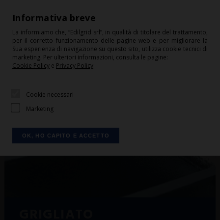
+39 0541 675244
Informativa breve
info@edilgrid.it
La informiamo che, “Edilgrid srl”, in qualità di titolare del trattamento,
per il corretto funzionamento delle pagine web e per migliorare la
HOME
Sua esperienza di navigazione su questo sito, utilizza cookie tecnici di
marketing. Per ulteriori informazioni, consulta le pagine:
CONDIZIONI DI VENDITA
Cookie Policy
e
Privacy Policy
CONTATTI
Cookie necessari
DOWNLOAD
Marketing
LOGIN
CARRELLO
OK, HO CAPITO E ACCETTO
SHOP
CHI SIAMO
SERVIZI
Grigliati, recinzioni e carpenteria
PRODOTTI
metallica: Edilgrid (Rimini)
GRIGLIATO