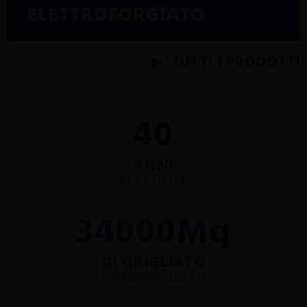
SCHEDE TECNICHE
ELETTROFORGIATO
REALIZZAZIONI
NEWS
TUTTI I PRODOTTI
CERTIFICAZIONI
40
ANNI
DI ATTIVITÀ
34000
Mq
DI GRIGLIATO
COMMERCIALIZZATO