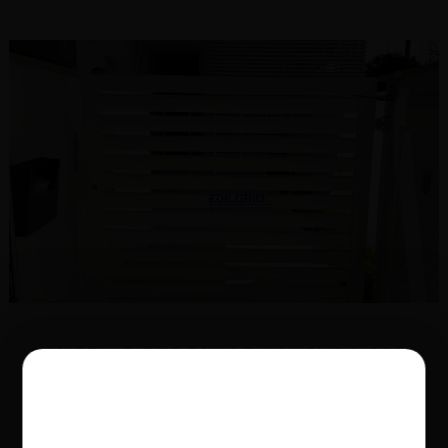
CANCELLO PEDONALE A MISURA CON
DOGHE
Luogo:
Rimini
Anno:
2026