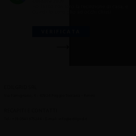
Ottobre 2020
Ho fatto con loro la recinzione di casa, e m
Quindi lo consiglio ad occhi chiusi
VERIFICATA
EDILGRID SRL
Via Famignano, 4 - 47824
Poggio Torriana - Rimini
RECAPITI E CONTATTI
Tel.:
+39 0541 675244
- E-mail:
info@edilgrid.it