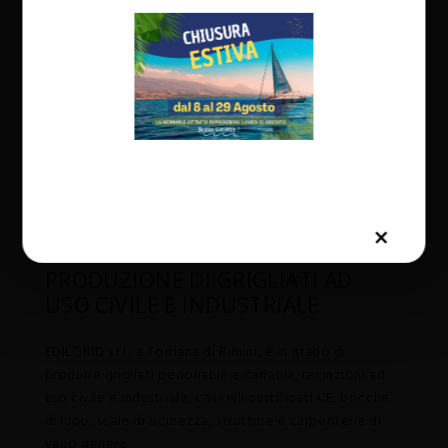
EDILGRID
PRODUZIONE DI GRIGLIATI AD
USO CIVILE E INDUSTRIALE
EDILGRID s.r.l., a Torriana di Rimini, è in grado di
produrre grigliati pedonabili e carrabili, recinzioni ad
uso civile e industriale, cancelli certificati CE, bocche
di lupo, scale di sicurezza, strutture e carpenterie di
vario genere.