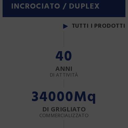
SCHEDE TECNICHE
INCROCIATO / DUPLEX
REALIZZAZIONI
NEWS
TUTTI I PRODOTTI
CERTIFICAZIONI
40
ANNI
DI ATTIVITÀ
34000
Mq
DI GRIGLIATO
COMMERCIALIZZATO