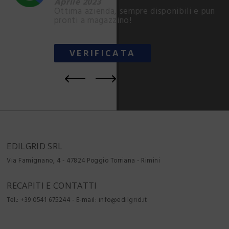
Aprile 2023
Ottima azienda, sempre disponibili e puntual
pronti a magazzino!
VERIFICATA
EDILGRID SRL
Via Famignano, 4 - 47824
Poggio Torriana - Rimini
RECAPITI E CONTATTI
Tel.:
+39 0541 675244
- E-mail:
info@edilgrid.it