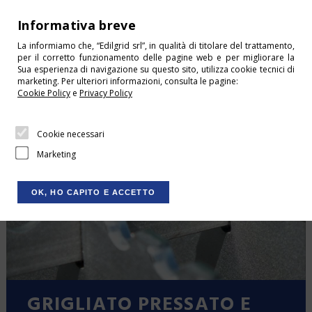
+39 0541 675244
Informativa breve
info@edilgrid.it
La informiamo che, “Edilgrid srl”, in qualità di titolare del trattamento,
per il corretto funzionamento delle pagine web e per migliorare la
HOME
Sua esperienza di navigazione su questo sito, utilizza cookie tecnici di
marketing. Per ulteriori informazioni, consulta le pagine:
CONDIZIONI DI VENDITA
Cookie Policy
e
Privacy Policy
CONTATTI
Cookie necessari
DOWNLOAD
Marketing
LOGIN
CARRELLO
OK, HO CAPITO E ACCETTO
SHOP
CHI SIAMO
SERVIZI
Grigliati, recinzioni e carpenteria
PRODOTTI
metallica: Edilgrid (Rimini)
GRIGLIATO PRESSATO E